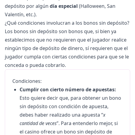
depósito por algún
día especial
(Halloween, San
Valentín, etc.).
¿Qué condiciones involucran a los bonos sin depósito?
Los bonos sin depósito son bonos que, si bien ya
establecimos que no requieren que el jugador realice
ningún tipo de depósito de dinero, sí requieren que el
jugador cumpla con ciertas condiciones para que se le
conceda o pueda cobrarlo.
Condiciones:
Cumplir con cierto número de apuestas:
Esto quiere decir que, para obtener un bono
sin depósito con condición de apuesta,
debes haber realizado una apuesta “
x
cantidad de veces
”. Para entenderlo mejor, si
el casino ofrece un bono sin depósito de