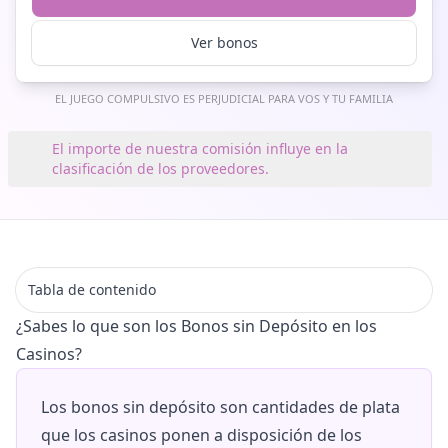
Ver bonos
EL JUEGO COMPULSIVO ES PERJUDICIAL PARA VOS Y TU FAMILIA
El importe de nuestra comisión influye en la
clasificación de los proveedores.
Tabla de contenido
¿Sabes lo que son los Bonos sin Depósito en los
Casinos?
Los bonos sin depósito son cantidades de plata
que los casinos ponen a disposición de los