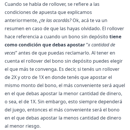
Cuando se habla de rollover, se refiere a las
condiciones de apuesta que explicamos
anteriormente,
¿te las acordás?
Ok, acá te va un
resumen en caso de que las hayas olvidado. El rollover
hace referencia a cuando un bono sin depósito
tiene
como condición que debas apostar
“
x cantidad de
veces
” antes de que puedas reclamarlo. Al tener en
cuenta el rollover del bono sin depósito puedes elegir
el que más te convenga. Es decir, si tenés un rollover
de 2X y otro de 1X en donde tenés que apostar el
mismo monto del bono, el más conveniente será aquel
en el que debas apostar la menor cantidad de dinero,
o sea, el de 1X. Sin embargo, esto siempre dependerá
del juego, entonces el más conveniente será el bono
en el que debas apostar la menos cantidad de dinero
al menor riesgo.