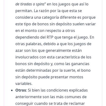
de tiradas o spins
” en los juegos que así lo
permitan. La razón por la que esta se
considera una categoría diferente es porque
este tipo de bonos sin depósito suelen variar
en el monto con respecto a otros
dependiendo del RTP que tenga el juego. En
otras palabras, debido a que los juegos de
azar son los que generalmente están
involucrados con esta característica de los
bonos sin depósito y, como las ganancias
están determinadas por la suerte, el bono
sin depósito puede presentar montos
variables.
Otros
: Si bien las condiciones explicadas
anteriormente son las más comunes de
conseguir cuando se trata de reclamar