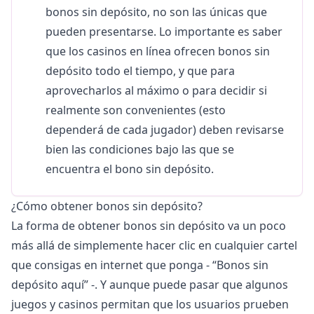
bonos sin depósito, no son las únicas que
pueden presentarse. Lo importante es saber
que los casinos en línea ofrecen bonos sin
depósito todo el tiempo, y que para
aprovecharlos al máximo o para decidir si
realmente son convenientes (esto
dependerá de cada jugador) deben revisarse
bien las condiciones bajo las que se
encuentra el bono sin depósito.
¿Cómo obtener bonos sin depósito?
La forma de obtener bonos sin depósito va un poco
más allá de simplemente hacer clic en cualquier cartel
que consigas en internet que ponga - “Bonos sin
depósito aquí” -. Y aunque puede pasar que algunos
juegos y casinos permitan que los usuarios prueben