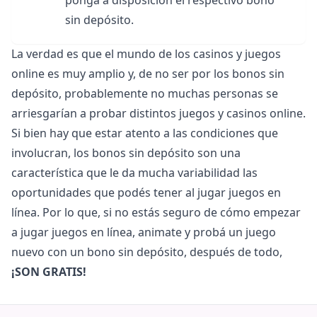
ponga a disposición el respectivo bono
sin depósito.
La verdad es que el mundo de los casinos y juegos
online es muy amplio y, de no ser por los bonos sin
depósito, probablemente no muchas personas se
arriesgarían a probar distintos juegos y casinos online.
Si bien hay que estar atento a las condiciones que
involucran, los bonos sin depósito son una
característica que le da mucha variabilidad las
oportunidades que podés tener al jugar juegos en
línea. Por lo que, si no estás seguro de cómo empezar
a jugar juegos en línea, animate y probá un juego
nuevo con un bono sin depósito, después de todo,
¡SON GRATIS!