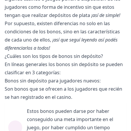
jugadores como forma de incentivo sin que estos
tengan que realizar depósitos de plata
¡así de simple!
Por supuesto, existen diferencias no solo en las
condiciones de los
bonos
, sino en las características
de cada uno de ellos,
¡así que seguí leyendo así podés
diferenciarlos a todos!
¿Cuáles son los tipos de bonos sin depósito?
En líneas generales los bonos sin depósito se pueden
clasificar en 3 categorías:
Bonos sin depósito para jugadores nuevos:
Son bonos que se ofrecen a los jugadores que recién
se han registrado en el casino.
Estos bonos pueden darse por haber
conseguido una meta importante en el
juego, por haber cumplido un tiempo