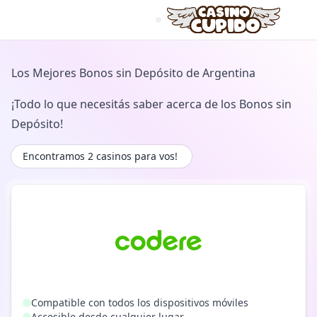
Los Mejores Bonos sin Depósito de Argentina
¡Todo lo que necesitás saber acerca de los Bonos sin
Depósito!
Encontramos 2 casinos para vos!
Compatible con todos los dispositivos móviles
Accesible desde cualquier lugar