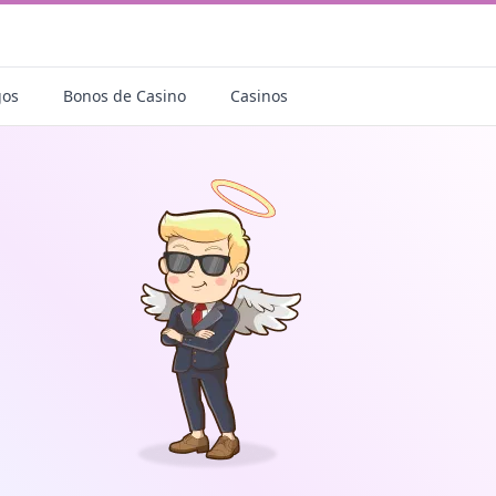
gos
Bonos de Casino
Casinos