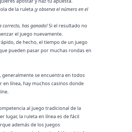
uieres apostar y haz tu apuesta.
bola de la ruleta
¡y observa el número en el
ta correcto, has ganado!
Si el resultado no
menzar el juego nuevamente.
rápido, de hecho, el tiempo de un juego
o que pueden pasar por muchas rondas en
ta, generalmente se encuentra en todos
ar en línea, hay muchos casinos donde
ine.
competencia al juego tradicional de la
lugar, la ruleta en línea es de fácil
porque además de los juegos