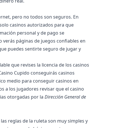
dinero real.
ernet, pero no todos son seguros. En
solo casinos autorizados para que
rmación personal y de pago se
lo verás páginas de juegos confiables en
que puedes sentirte seguro de jugar y
ble que revises la licencia de los casinos
n Casino Cupido conseguirás casinos
ico medio para conseguir casinos en
s a los jugadores revisar que el casino
cias otorgadas por la
Dirección General de
s reglas de la ruleta son muy simples y