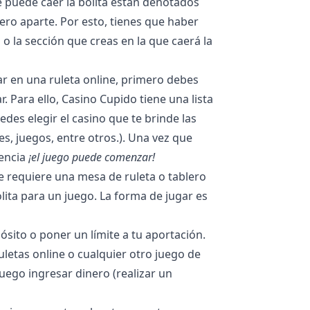
e puede caer la bolita están denotados
ro aparte. Por esto, tienes que haber
o la sección que creas en la que caerá la
ar en una ruleta online, primero debes
. Para ello, Casino Cupido tiene una lista
des elegir el casino que te brinde las
s, juegos, entre otros.). Una vez que
rencia
¡el juego puede comenzar!
 se requiere una mesa de ruleta o tablero
olita para un juego. La forma de jugar es
ósito o poner un límite a tu aportación.
letas online o cualquier otro juego de
luego ingresar dinero (realizar un