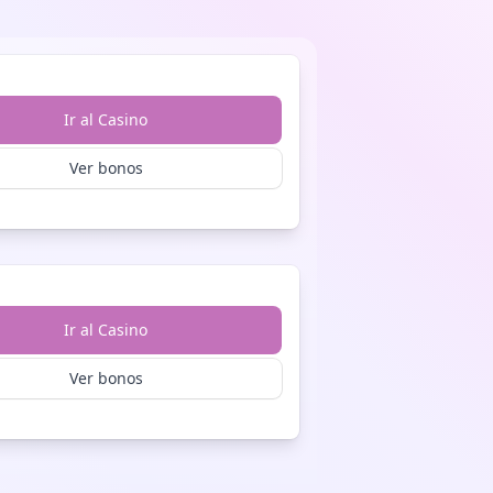
Ir al Casino
Ver bonos
Ir al Casino
Ver bonos