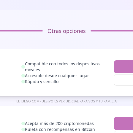
Otras opciones
Compatible con todos los dispositivos
móviles
Accesible desde cualquier lugar
Rápido y sencillo
EL JUEGO COMPULSIVO ES PERJUDICIAL PARA VOS Y TU FAMILIA
Acepta más de 200 criptomonedas
Ruleta con recompensas en Bitcoin