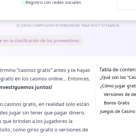
Registro con redes sociales
EL JUEGO COMPULSIVO ES PERJUDICIAL PARA VOS Y TU FAMILIA
 en la clasificación de los proveedores.
Tabla de conten
érmino “casinos gratis” antes y te hayas
¿Qué son los “Cas
 gratis en los casinos online… Entonces,
¿Cómo jugar grat
Investiguemos juntos!
Versiones de d
Bonos Gratis
 casinos gratis, en realidad solo están
Juegos de Casino 
des jugar sin tener que pagar dinero.
s que brindan a los jugadores la
sito, como giros gratis o versiones de