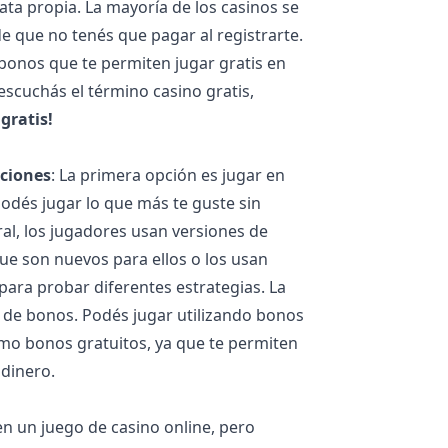
ata propia. La mayoría de los casinos se
de que no tenés que pagar al registrarte.
 bonos que te permiten jugar gratis en
cuchás el término casino gratis,
gratis!
ciones
: La primera opción es jugar en
dés jugar lo que más te guste sin
ral, los jugadores usan versiones de
e son nuevos para ellos o los usan
ara probar diferentes estrategias. La
 de bonos. Podés jugar utilizando bonos
mo bonos gratuitos, ya que te permiten
 dinero.
n un juego de casino online, pero