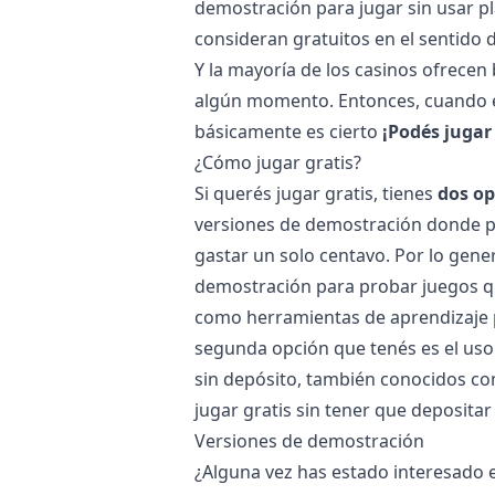
demostración para jugar sin usar pl
consideran gratuitos en el sentido 
Y la mayoría de los casinos ofrecen
algún momento. Entonces, cuando es
básicamente es cierto
¡Podés jugar 
¿Cómo jugar gratis?
Si querés jugar gratis, tienes
dos op
versiones de demostración donde po
gastar un solo centavo. Por lo gene
demostración para probar juegos qu
como herramientas de aprendizaje p
segunda opción que tenés es el uso
sin depósito, también conocidos co
jugar gratis sin tener que depositar
Versiones de demostración
¿Alguna vez has estado interesado e