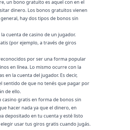
e, un bono gratuito es aquel con en el
itar dinero. Los bonos gratuitos vienen
general, hay dos tipos de bonos sin
la cuenta de casino de un jugador.
tis (por ejemplo, a través de giros
 reconocidos por ser una forma popular
sinos en línea. Lo mismo ocurre con la
s en la cuenta del jugador. Es decir,
 el sentido de que no tenés que pagar por
n de ello.
n casino gratis en forma de bonos sin
ue hacer nada ya que el dinero, en
ya depositado en tu cuenta y esté listo
elegir usar tus giros gratis cuando jugás.