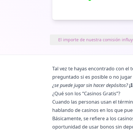
El importe de nuestra comisión influye
Tal vez te hayas encontrado con el t
preguntado si es posible o no jugar
¿se puede jugar sin hacer depósitos?
¡
¿Qué son los “Casinos Gratis”?
Cuando las personas usan el término
hablando de casinos en los que pue
Básicamente, se refiere a los casino
oportunidad de usar bonos sin depó