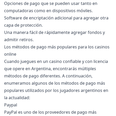
Opciones de pago que se pueden usar tanto en
computadoras como en dispositivos móviles.
Software de encriptación adicional para agregar otra
capa de protección.
Una manera fácil de rápidamente agregar fondos y
admitir retiros.
Los métodos de pago más populares para los casinos
online
Cuando juegues en un casino confiable y con licencia
que opere en Argentina, encontrarás múltiples
métodos de pago diferentes. A continuación,
enumeramos algunos de los métodos de pago más
populares utilizados por los jugadores argentinos en
la actualidad:
Paypal
PayPal es uno de los proveedores de pago más