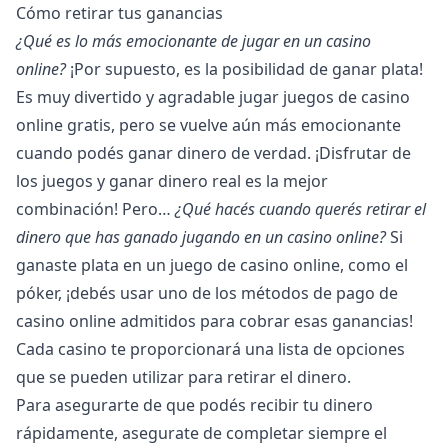
Cómo retirar tus ganancias
¿Qué es lo más emocionante de jugar en un casino
online?
¡Por supuesto, es la posibilidad de ganar plata!
Es muy divertido y agradable jugar juegos de casino
online gratis, pero se vuelve aún más emocionante
cuando podés ganar dinero de verdad. ¡Disfrutar de
los juegos y ganar dinero real es la mejor
combinación! Pero…
¿Qué hacés cuando querés retirar el
dinero que has ganado jugando en un casino online?
Si
ganaste plata en un juego de casino online, como el
póker
, ¡debés usar uno de los métodos de pago de
casino online admitidos para cobrar esas ganancias!
Cada casino te proporcionará una lista de opciones
que se pueden utilizar para retirar el dinero.
Para asegurarte de que podés recibir tu dinero
rápidamente, asegurate de completar siempre el