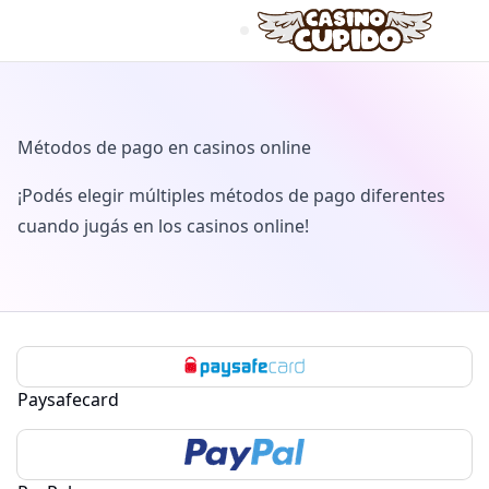
Métodos de pago en casinos online
¡Podés elegir múltiples métodos de pago diferentes
cuando jugás en los casinos online!
Paysafecard